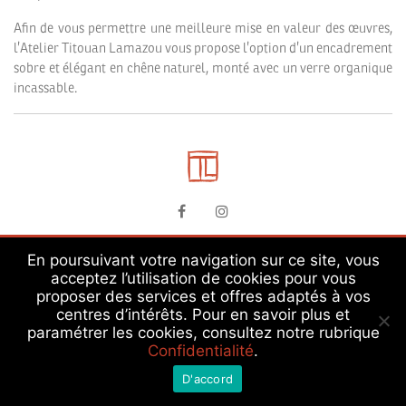
Afin de vous permettre une meilleure mise en valeur des œuvres,
l’Atelier Titouan Lamazou vous propose l’option d’un encadrement
sobre et élégant en chêne naturel, monté avec un verre organique
incassable.
Plan du site
FAQ
Légales
CGV/CGU
Confidentialité
Création site web
En poursuivant votre navigation sur ce site, vous
acceptez l’utilisation de cookies pour vous
Copyright © Atelier Titouan Lamazou
proposer des services et offres adaptés à vos
www.titouanlamazou.com
centres d’intérêts. Pour en savoir plus et
paramétrer les cookies, consultez notre rubrique
Confidentialité
.
D'accord